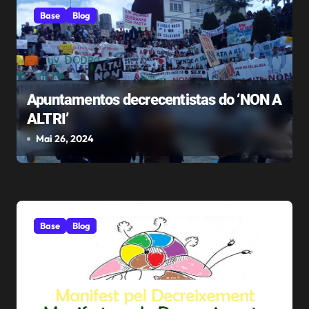
d
Base
Blog
e
e
n
Apuntamentos decrecentistas do ‘NON A
ALTRI’
t
Mai 26, 2024
r
a
d
Base
Blog
a
s